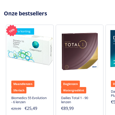
Onze bestsellers
15%
15%
15%
15%
15%
15%
15%
15%
15%
15%
15%
15%
15%
15%
Extra korting
Maandlenzen
Daglenzen
D
Sferisch
Watergradiënt
Da
Pl
Biomedics 55 Evolution
Dailies Total 1 - 90
N
€
- 6 lenzen
lenzen
pr
Normale
Aanbiedingsprijs
€25,49
Normale
€89,99
€29,99
prijs
prijs