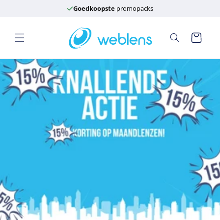
Meteen
Goedkoopste
promopacks
naar de
content
Winkelwagen