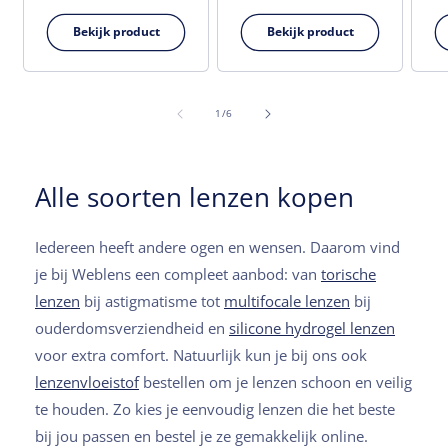
Bekijk product
Bekijk product
van
1
/
6
Alle soorten lenzen kopen
Iedereen heeft andere ogen en wensen. Daarom vind
je bij Weblens een compleet aanbod: van
torische
lenzen
bij astigmatisme tot
multifocale lenzen
bij
ouderdomsverziendheid en
silicone hydrogel lenzen
voor extra comfort. Natuurlijk kun je bij ons ook
lenzenvloeistof
bestellen om je lenzen schoon en veilig
te houden. Zo kies je eenvoudig lenzen die het beste
bij jou passen en bestel je ze gemakkelijk online.