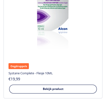
Oogdruppels
Systane Complete - Flesje 10ML
Normale
€19,99
prijs
Bekijk product