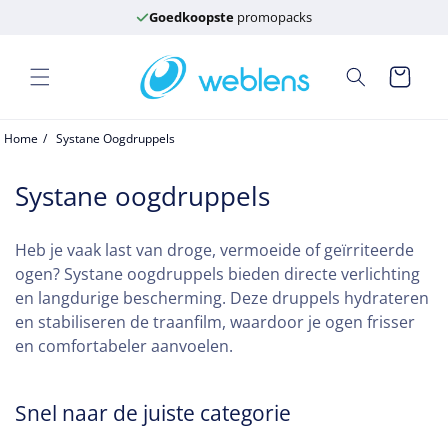
Meteen
Goedkoopste
promopacks
naar de
content
Winkelwagen
Home
Systane Oogdruppels
C
Systane oogdruppels
o
Heb je vaak last van droge, vermoeide of geïrriteerde
l
ogen? Systane oogdruppels bieden directe verlichting
l
en langdurige bescherming. Deze druppels hydrateren
e
en stabiliseren de traanfilm, waardoor je ogen frisser
en comfortabeler aanvoelen.
c
t
Snel naar de juiste categorie
i